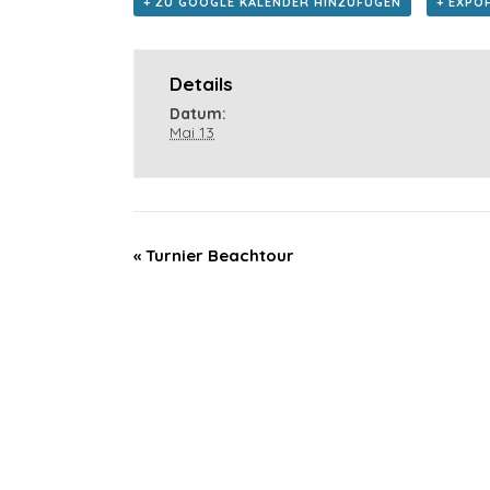
+ ZU GOOGLE KALENDER HINZUFÜGEN
+ EXPOR
Details
Datum:
Mai 13
«
Turnier Beachtour